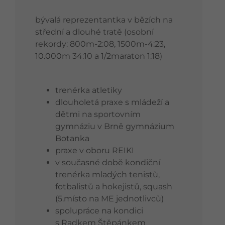
bývalá reprezentantka v bězích na
střední a dlouhé tratě (osobní
rekordy: 800m-2:08, 1500m-4:23,
10.000m 34:10 a 1/2maraton 1:18)
trenérka atletiky
dlouholetá praxe s mládeží a
dětmi na sportovním
gymnáziu v Brně gymnázium
Botanka
praxe v oboru REIKI
v současné době kondiční
trenérka mladých tenistů,
fotbalistů a hokejistů, squash
(5.místo na ME jednotlivců)
spolupráce na kondici
s Radkem Štěpánkem