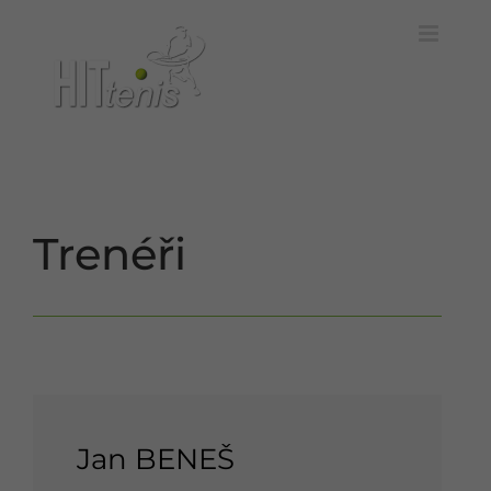
Skip
to
content
Trenéři
Jan BENEŠ