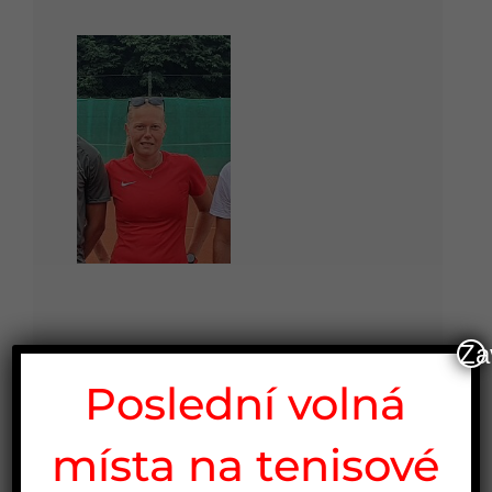
Za
Poslední volná
místa na tenisové
Veronika Prokopová