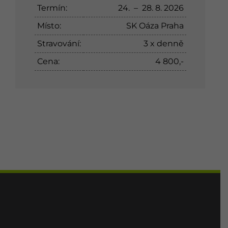
Termín:
24. – 28. 8. 2026
Místo:
SK Oáza Praha
Stravování:
3 x denně
Cena:
4 800,-