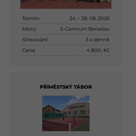
Termín:
24. – 28. 08. 2026
Místo:
S-Centrum Benešov
Stravování:
3 x denně
Cena:
4 800,-Kč
PŘÍMĚSTSKÝ TÁBOR