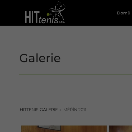
Skip
to
Domů
content
Galerie
HITTENIS GALERIE
»
MĚŘÍN 2011