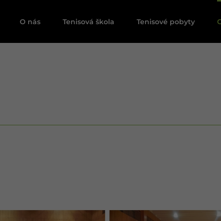
O nás
Tenisová škola
Tenisové pobyty
G