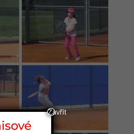
Zavřít
nisové